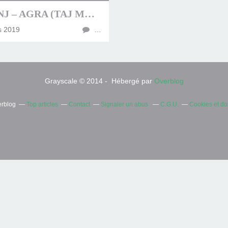
BIRGUNJ – AGRA (TAJ MAHAL)
s 2019
…
Grayscale © 2014 - Hébergé par
Overblog
erblog
Top articles
Contact
Signaler un abus
C.G.U.
Cookies et d