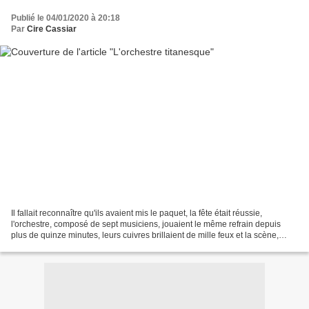
Publié le 04/01/2020 à 20:18
Par
Cire Cassiar
Il fallait reconnaître qu'ils avaient mis le paquet, la fête était réussie,
l'orchestre, composé de sept musiciens, jouaient le même refrain depuis
plus de quinze minutes, leurs cuivres brillaient de mille feux et la scène,
empreinte de poésie, aurait...