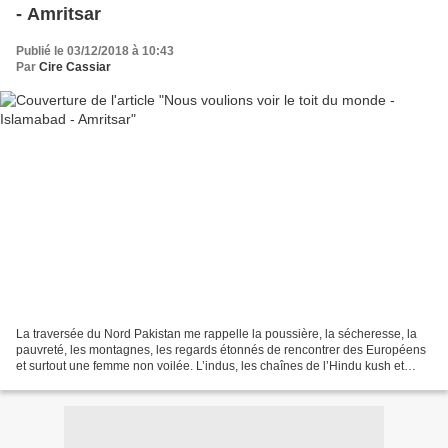
- Amritsar
Publié le 03/12/2018 à 10:43
Par
Cire Cassiar
La traversée du Nord Pakistan me rappelle la poussière, la sécheresse, la
pauvreté, les montagnes, les regards étonnés de rencontrer des Européens
et surtout une femme non voilée. L’indus, les chaînes de l’Hindu kush et
Karakorum Desert Nord Pakistan...