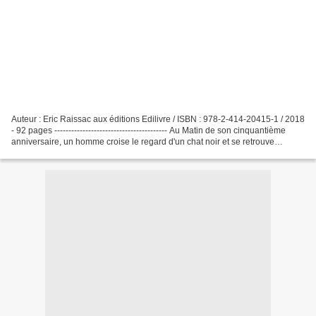
Auteur : Eric Raissac aux éditions Edilivre / ISBN : 978-2-414-20415-1 / 2018
- 92 pages ---------------------------------------- Au Matin de son cinquantième
anniversaire, un homme croise le regard d'un chat noir et se retrouve
prisonnier d'un sortilège....