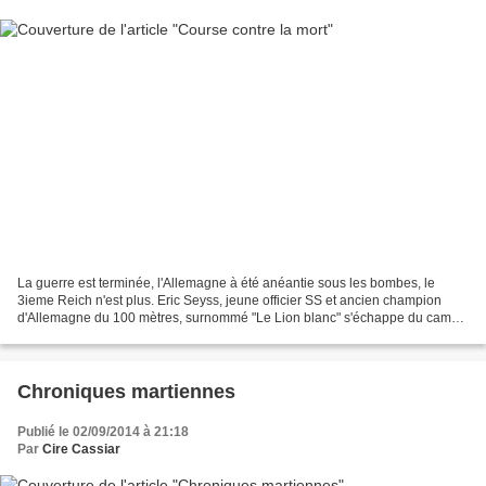
La guerre est terminée, l'Allemagne à été anéantie sous les bombes, le
3ieme Reich n'est plus. Eric Seyss, jeune officier SS et ancien champion
d'Allemagne du 100 mètres, surnommé "Le Lion blanc" s'échappe du camp
de prisonniers numéro 8 près de Garmish....
Chroniques martiennes
Publié le 02/09/2014 à 21:18
Par
Cire Cassiar