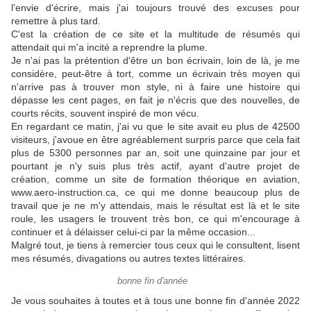
l'envie d'écrire, mais j'ai toujours trouvé des excuses pour
remettre à plus tard.
C'est la création de ce site et la multitude de résumés qui
attendait qui m'a incité a reprendre la plume.
Je n'ai pas la prétention d'être un bon écrivain, loin de là, je me
considère, peut-être à tort, comme un écrivain très moyen qui
n'arrive pas à trouver mon style, ni à faire une histoire qui
dépasse les cent pages, en fait je n'écris que des nouvelles, de
courts récits, souvent inspiré de mon vécu.
En regardant ce matin, j'ai vu que le site avait eu plus de 42500
visiteurs, j'avoue en être agréablement surpris parce que cela fait
plus de 5300 personnes par an, soit une quinzaine par jour et
pourtant je n'y suis plus très actif, ayant d'autre projet de
création, comme un site de formation théorique en aviation,
www.aero-instruction.ca, ce qui me donne beaucoup plus de
travail que je ne m'y attendais, mais le résultat est là et le site
roule, les usagers le trouvent très bon, ce qui m'encourage à
continuer et à délaisser celui-ci par la même occasion...
Malgré tout, je tiens à remercier tous ceux qui le consultent, lisent
mes résumés, divagations ou autres textes littéraires.
bonne fin d'année
Je vous souhaites à toutes et à tous une bonne fin d'année 2022