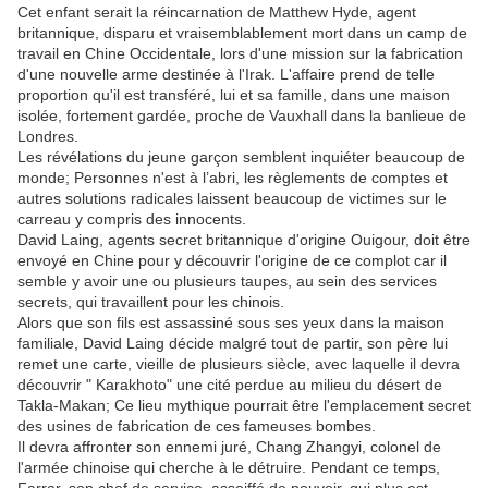
Cet enfant serait la réincarnation de Matthew Hyde, agent
britannique, disparu et vraisemblablement mort dans un camp de
travail en Chine Occidentale, lors d'une mission sur la fabrication
d'une nouvelle arme destinée à l'Irak. L'affaire prend de telle
proportion qu'il est transféré, lui et sa famille, dans une maison
isolée, fortement gardée, proche de Vauxhall dans la banlieue de
Londres.
Les révélations du jeune garçon semblent inquiéter beaucoup de
monde; Personnes n'est à l’abri, les règlements de comptes et
autres solutions radicales laissent beaucoup de victimes sur le
carreau y compris des innocents.
David Laing, agents secret britannique d'origine Ouigour, doit être
envoyé en Chine pour y découvrir l'origine de ce complot car il
semble y avoir une ou plusieurs taupes, au sein des services
secrets, qui travaillent pour les chinois.
Alors que son fils est assassiné sous ses yeux dans la maison
familiale, David Laing décide malgré tout de partir, son père lui
remet une carte, vieille de plusieurs siècle, avec laquelle il devra
découvrir " Karakhoto" une cité perdue au milieu du désert de
Takla-Makan; Ce lieu mythique pourrait être l'emplacement secret
des usines de fabrication de ces fameuses bombes.
Il devra affronter son ennemi juré, Chang Zhangyi, colonel de
l'armée chinoise qui cherche à le détruire. Pendant ce temps,