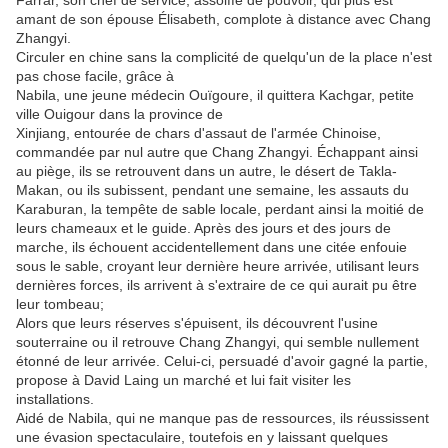
Farrar, son chef de service, assoiffé de pouvoir, qui plus est
amant de son épouse Élisabeth, complote à distance avec Chang
Zhangyi.
Circuler en chine sans la complicité de quelqu'un de la place n'est
pas chose facile, grâce à
Nabila, une jeune médecin Ouïgoure, il quittera Kachgar, petite
ville Ouigour dans la province de
Xinjiang, entourée de chars d'assaut de l'armée Chinoise,
commandée par nul autre que Chang Zhangyi. Échappant ainsi
au piège, ils se retrouvent dans un autre, le désert de Takla-
Makan, ou ils subissent, pendant une semaine, les assauts du
Karaburan, la tempête de sable locale, perdant ainsi la moitié de
leurs chameaux et le guide. Après des jours et des jours de
marche, ils échouent accidentellement dans une citée enfouie
sous le sable, croyant leur dernière heure arrivée, utilisant leurs
dernières forces, ils arrivent à s'extraire de ce qui aurait pu être
leur tombeau;
Alors que leurs réserves s'épuisent, ils découvrent l'usine
souterraine ou il retrouve Chang Zhangyi, qui semble nullement
étonné de leur arrivée. Celui-ci, persuadé d'avoir gagné la partie,
propose à David Laing un marché et lui fait visiter les
installations.
Aidé de Nabila, qui ne manque pas de ressources, ils réussissent
une évasion spectaculaire, toutefois en y laissant quelques