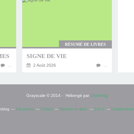
RÉSUMÉ DE LIVRES
MES
SIGNE DE VIE
…
2 Août 2026
…
Grayscale © 2014 - Hébergé par
Overblog
erblog
Top articles
Contact
Signaler un abus
C.G.U.
Cookies et d