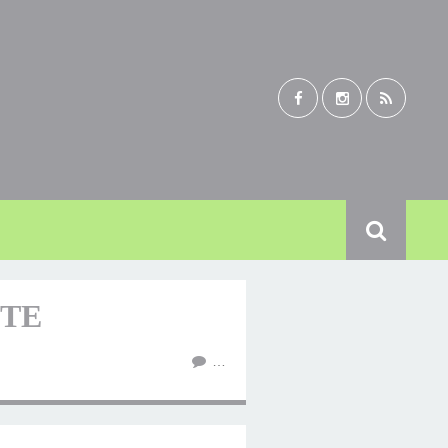
STE
…