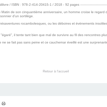
livre / ISBN : 978-2-414-20415-1 / 2018 - 92 pages -------------------------
 Matin de son cinquantième anniversaire, un homme croise le regard d'
isonnier d'un sortilège.
s mésaventures rocambolesques, ou les déboires et évènements insolites
égaré", il tente tant bien que mal de survivre au fil des rencontres pl
e ne se fait pas sans peine et ce cauchemar éveillé est une surprenan
Retour à l'accueil