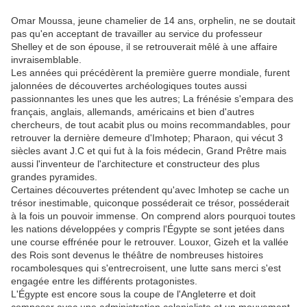
Omar Moussa, jeune chamelier de 14 ans, orphelin, ne se doutait
pas qu'en acceptant de travailler au service du professeur
Shelley et de son épouse, il se retrouverait mêlé à une affaire
invraisemblable.
Les années qui précédèrent la première guerre mondiale, furent
jalonnées de découvertes archéologiques toutes aussi
passionnantes les unes que les autres; La frénésie s'empara des
français, anglais, allemands, américains et bien d'autres
chercheurs, de tout acabit plus ou moins recommandables, pour
retrouver la dernière demeure d'Imhotep; Pharaon, qui vécut 3
siècles avant J.C et qui fut à la fois médecin, Grand Prêtre mais
aussi l'inventeur de l'architecture et constructeur des plus
grandes pyramides.
Certaines découvertes prétendent qu'avec Imhotep se cache un
trésor inestimable, quiconque posséderait ce trésor, posséderait
à la fois un pouvoir immense. On comprend alors pourquoi toutes
les nations développées y compris l'Égypte se sont jetées dans
une course effrénée pour le retrouver. Louxor, Gizeh et la vallée
des Rois sont devenus le théâtre de nombreuses histoires
rocambolesques qui s'entrecroisent, une lutte sans merci s'est
engagée entre les différents protagonistes.
L'Égypte est encore sous la coupe de l'Angleterre et doit